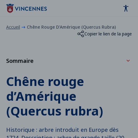
Panneau de gestion des cookies
contenu
pied de page
Accueil
Chêne Rouge D’Amérique (Quercus Rubra)
Copier le lien de la page
Sommaire
Où les trouver ?
Chêne rouge
Le reconnaître
d’Amérique
Ce qu'il aime
(Quercus rubra)
Historique : arbre introduit en Europe dès
1724. Description : arbre de grande taille (20