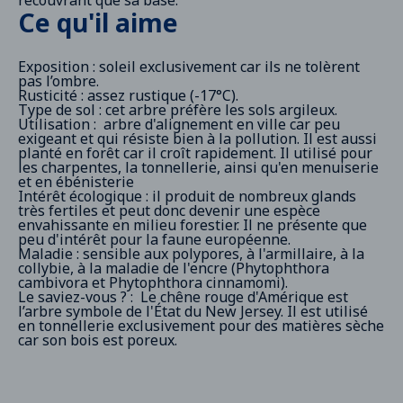
recouvrant que sa base.
Ce qu'il aime
Exposition : soleil exclusivement car ils ne tolèrent
pas l’ombre.
Rusticité : assez rustique (-17°C).
Type de sol : cet arbre préfère les sols argileux.
Utilisation : arbre d'alignement en ville car peu
exigeant et qui résiste bien à la pollution. Il est aussi
planté en forêt car il croît rapidement. Il utilisé pour
les charpentes, la tonnellerie, ainsi qu'en menuiserie
et en ébénisterie
Intérêt écologique : il produit de nombreux glands
très fertiles et peut donc devenir une espèce
envahissante en milieu forestier. Il ne présente que
peu d'intérêt pour la faune européenne.
Maladie : sensible aux polypores, à l'armillaire, à la
collybie, à la maladie de l'encre (Phytophthora
cambivora et Phytophthora cinnamomi).
Le saviez-vous ? : Le chêne rouge d'Amérique est
l’arbre symbole de l'État du New Jersey. Il est utilisé
en tonnellerie exclusivement pour des matières sèche
car son bois est poreux.