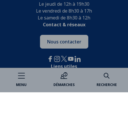
Le jeudi de 12h à 19h30
Le vendredi de 8h30 à 17h
Le samedi de 8h30 à 12h
Contact & réseaux
Nous contacter
Liens utiles
Je participe
MENU
DÉMARCHES
RECHERCHE
Open data
Espace famille
Billetterie
Médiathèques
Marchés publics
VincennesAnnonces