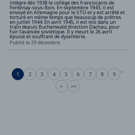
intègre dès 1938 le collège des franciscains de
Fontenay-sous-Bois. En septembre 1943, il est
envoyé en Allemagne pour le STO et y est arrêté et
torturé en même temps que beaucoup de prêtres
en juillet 1944. En avril 1945, il est mis dans un
train depuis Buchenwald direction Dachau, pour
fuir l’avancée soviétique. Il y meurt le 26 avril
épuisé et souffrant de dysenterie.
Publié le 29 décembre
…
1
2
3
4
5
6
7
8
9
>
>>