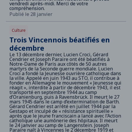
vendredi après-midi. Merci de votre
compréhension.
Publié le 28 janvier
Culture
Trois Vincennois béatifiés en
décembre
Le 13 décembre dernier, Lucien Croci, Gérard
Cendrier et Joseph Paraire ont été béatifiés à
Notre-Dame de Paris aux côtés de 50 autres
martyrs de la Seconde guerre mondiale. Lucien
Croci a fondé la Jeunesse ouvrière catholique dans
la ville. Appelé en juin 1943 au STO, il contribue à
fonder en Allemagne le mouvement « Jeunesse qui
réagit », interdite à partir de décembre 1943, il est
transporté en septembre 1944 au camp
d’Oranienburg, puis à Ravensbrück. Il meurt le 27
mars 1945 dans le camp d’extermination de Barth.
Gérard Cendrier est arrêté en juillet 1944 par la
Gestapo et inculpé de « résistance spirituelle »
après que le jeune franciscain a lancé avec l’Action
catholique une aumônerie des hôpitaux. Il meurt
le 24 janvier au camp de Langenstein. Joseph
Paraire naît à Vincennes le 2 décembre 1919 et