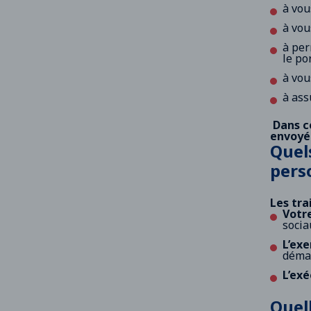
à vou
à vou
à per
le po
à vou
à ass
Dans ce
envoyée
Quel
pers
Les tra
Votr
socia
L’exe
démar
L’ex
Quel