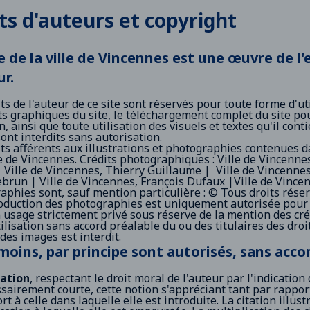
ts d'auteurs et copyright
e de la ville de Vincennes est une œuvre de l'
ur.
ts de l'auteur de ce site sont réservés pour toute forme d'uti
s graphiques du site, le téléchargement complet du site po
n, ainsi que toute utilisation des visuels et textes qu'il cont
ont interdits sans autorisation.
its afférents aux illustrations et photographies contenues d
le de Vincennes. Crédits photographiques : Ville de Vincenne
| Ville de Vincennes, Thierry Guillaume | Ville de Vincenne
brun | Ville de Vincennes, François Dufaux |Ville de Vince
aphies sont, sauf mention particulière : © Tous droits réser
oduction des photographies est uniquement autorisée pour 
 usage strictement privé sous réserve de la mention des créd
tilisation sans accord préalable du ou des titulaires des dro
 des images est interdit.
oins, par principe sont autorisés, sans accor
tation
, respectant le droit moral de l'auteur par l'indication
sairement courte, cette notion s'appréciant tant par rapport 
rt à celle dans laquelle elle est introduite. La citation illu