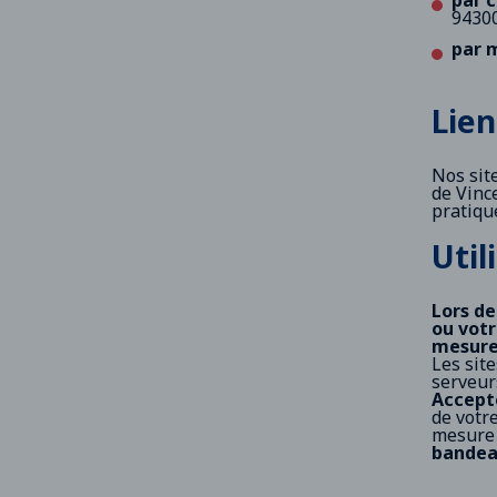
par c
9430
par m
Lien
Nos sit
de Vinc
pratique
Util
Lors de
ou votr
mesure
Les site
serveurs
Accepte
de votr
mesure 
bandeau