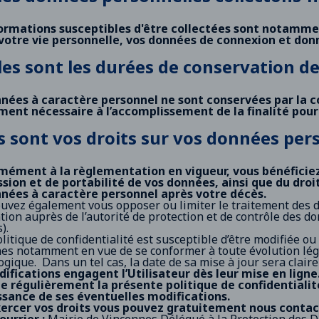
ormations susceptibles d'être collectées sont notammen
 votre vie personnelle, vos données de connexion et don
les sont les durées de conservation d
nnées à caractère personnel ne sont conservées par la
ment nécessaire à l’accomplissement de la finalité pour 
s sont vos droits sur vos données per
ément à la règlementation en vigueur, vous bénéficiez d
sion et de portabilité de vos données, ainsi que du droit
nées à caractère personnel après votre décès.
uvez également vous opposer ou limiter le traitement des 
tion auprès de l’autorité de protection et de contrôle des do
s
).
olitique de confidentialité est susceptible d’être modifiée
es notamment en vue de se conformer à toute évolution légi
gique. Dans un tel cas, la date de sa mise à jour sera claire
ifications engagent l’Utilisateur dès leur mise en ligne
e régulièrement la présente politique de confidentialité
sance de ses éventuelles modifications.
ercer vos droits vous pouvez gratuitement nous contact