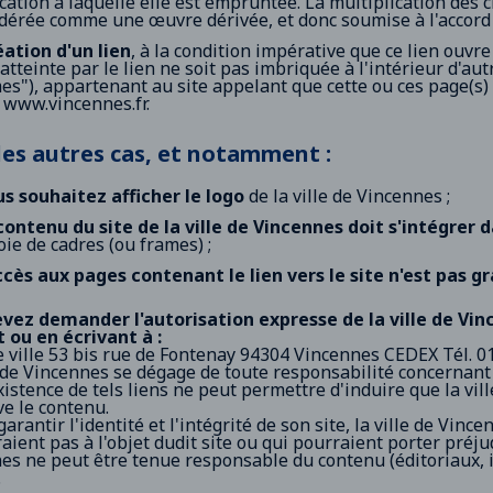
cation à laquelle elle est empruntée. La multiplication des c
dérée comme une œuvre dérivée, et donc soumise à l'accord pr
éation d'un lien
, à la condition impérative que ce lien ouvr
atteinte par le lien ne soit pas imbriquée à l'intérieur d'aut
es"), appartenant au site appelant que cette ou ces page(s
L
www.vincennes.fr
.
les autres cas, et notamment :
us souhaitez afficher le logo
de la ville de Vincennes ;
 contenu du site de la ville de Vincennes doit s'intégrer 
oie de cadres (ou frames) ;
accès aux pages contenant le lien vers le site n'est pas gr
vez demander l'autorisation expresse de la ville de Vin
 ou en écrivant à :
e ville 53 bis rue de Fontenay 94304 Vincennes CEDEX Tél. 0
e de Vincennes se dégage de toute responsabilité concernant 
existence de tels liens ne peut permettre d'induire que la vi
e le contenu.
garantir l'identité et l'intégrité de son site, la ville de Vinc
ient pas à l'objet dudit site ou qui pourraient porter préjudi
s ne peut être tenue responsable du contenu (éditoriaux, illu
.