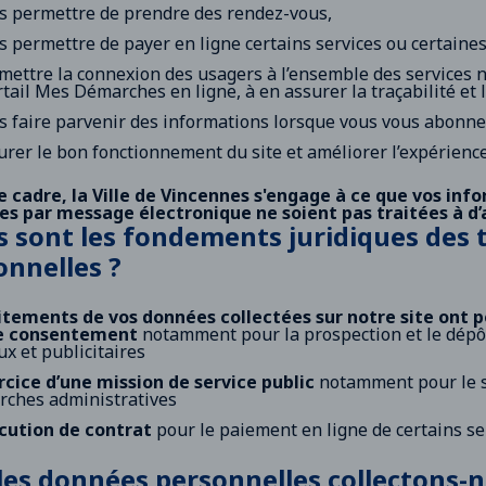
s permettre de prendre des rendez-vous,
s permettre de payer en ligne certains services ou certaines
mettre la connexion des usagers à l’ensemble des services n
rtail Mes Démarches en ligne, à en assurer la traçabilité et l
s faire parvenir des informations lorsque vous vous abonne
urer le bon fonctionnement du site et améliorer l’expérience
 cadre, la Ville de Vincennes s'engage à ce que vos info
s par message électronique ne soient pas traitées à d’a
s sont les fondements juridiques des
onnelles ?
itements de vos données collectées sur notre site ont 
e consentement
notamment pour la prospection et le dépôt
ux et publicitaires
rcice d’une mission de service public
notamment pour le s
ches administratives
écution de contrat
pour le paiement en ligne de certains se
les données personnelles collectons-n