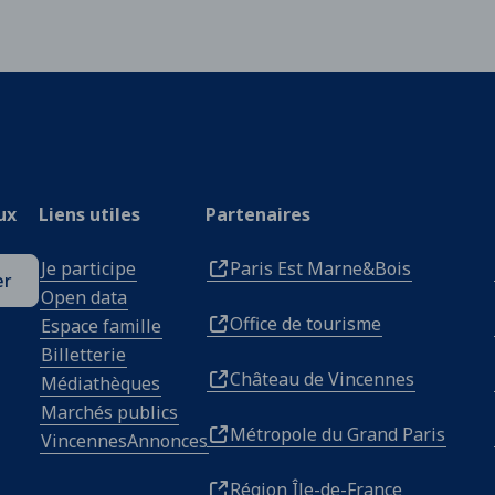
ux
Liens utiles
Partenaires
Je participe
Paris Est Marne&Bois
er
Open data
Office de tourisme
Espace famille
Billetterie
Château de Vincennes
Médiathèques
Marchés publics
Métropole du Grand Paris
VincennesAnnonces
Région Île-de-France