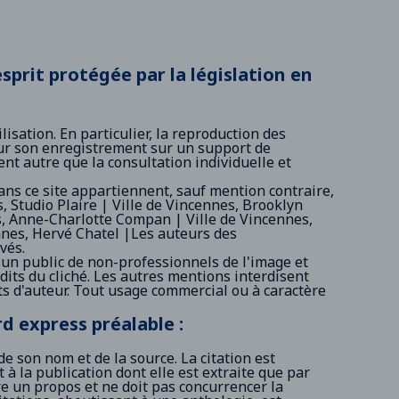
esprit protégée par la législation en
lisation. En particulier, la reproduction des
ur son enregistrement sur un support de
ient autre que la consultation individuelle et
ans ce site appartiennent, sauf mention contraire,
s, Studio Plaire | Ville de Vincennes, Brooklyn
s, Anne-Charlotte Compan | Ville de Vincennes,
nnes, Hervé Chatel |Les auteurs des
vés.
un public de non-professionnels de l'image et
its du cliché. Les autres mentions interdisent
its d'auteur. Tout usage commercial ou à caractère
d express préalable :
 de son nom et de la source. La citation est
à la publication dont elle est extraite que par
stre un propos et ne doit pas concurrencer la