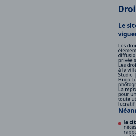
Droi
Le sit
vigue
Les droi
élément
diffusio
privée s
Les dro
à la vil
Studio 
Hugo Le
photogr
La repr
pour un
toute u
lucratif
Néanm
la ci
néces
rappo