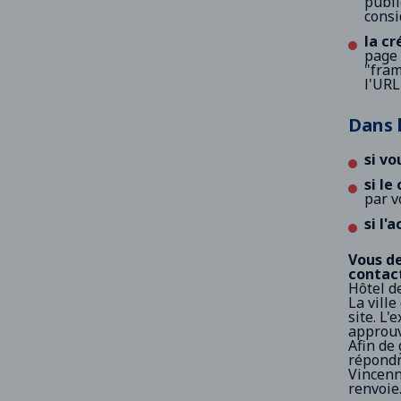
publi
consi
la cr
page 
"fram
l'UR
Dans 
si vo
si le
par v
si l'
Vous de
contact
Hôtel d
La vill
site. L'
approuv
Afin de 
répondra
Vincenne
renvoie