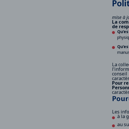
Poli
mise à j
La com
de res
Qu’es
physiq
Qu’es
manusc
La coll
l’inform
conseil
caractèr
Pour re
Personn
caractè
Pour
Les inf
à la 
au su