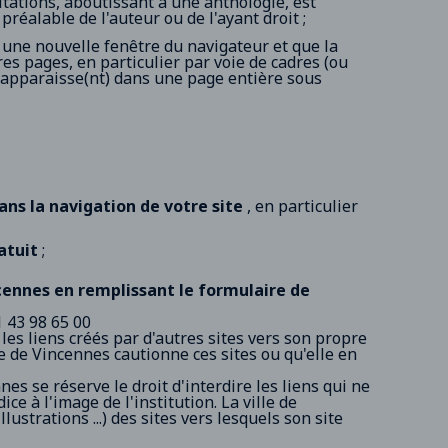
itations, aboutissant à une anthologie, est
éalable de l'auteur ou de l'ayant droit ;
e une nouvelle fenêtre du navigateur et que la
res pages, en particulier par voie de cadres (ou
) apparaisse(nt) dans une page entière sous
dans la navigation de votre site
, en particulier
atuit
;
cennes en remplissant le formulaire de
1 43 98 65 00
les liens créés par d'autres sites vers son propre
lle de Vincennes cautionne ces sites ou qu'elle en
ennes se réserve le droit d'interdire les liens qui ne
ce à l'image de l'institution. La ville de
strations ...) des sites vers lesquels son site