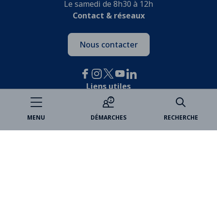
Le samedi de 8h30 à 12h
Contact & réseaux
Nous contacter
Liens utiles
Je participe
MENU
DÉMARCHES
RECHERCHE
Open data
Espace famille
Billetterie
Médiathèques
Marchés publics
VincennesAnnonces
Partenaires