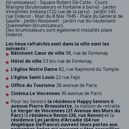
(brumisateur) - Square Robert De Cotte - Cours
Marigny (brumisateurs et fontaine à boire) - Jardin
Vincennes Indiana (122 rue de la Jarry) - Jardin 143
rue Diderot - Mail du 8 Mai 1945 - Place du Général de
Gaulle - Jardin Roosevelt - Jardin rue du lieutenant-
Quennehen (brumisateur).
Des brumisateurs sont également installés place
Diderot.
Les lieux rafraîchis sont dans la ville sont les
suivants :
Bâtiment Cœur de ville
98, rue de Fontenay
Hôtel de ville
53 bis rue de Fontenay
L'église Notre Dame
82, rue Raymond du Temple
L'église Saint Louis
22 rue Faÿs
Office du Tourisme
28 avenue de Paris
Cinéma Le Vincennes
30 avenue de Paris
Pour les Seniors
la résidence Happy Seniors
6
avenue Pierre-Brossolette,
la maison de retraite
Le Verger de Vincennes (21 Avenue des Murs du
Parc)
la
résidence Renon (36, rue Renon)
et la
résidence Les jardins d'Arcadie (64 rue
Angélique-Defrance) ouvrent leurs portes aux