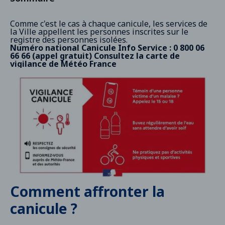
Comment affronter la canicule ?
Comme c'est le cas à chaque canicule, les services de
la Ville appellent les personnes inscrites sur le
registre des personnes isolées.
Espaces verts et lieux rafraîchis
Numéro national Canicule Info Service : 0 800 06
66 66 (appel gratuit)
Consultez la
carte de
Fermetures et interdictions
vigilance de Météo France
Accueils de loisirs et crèches
Solidarité avec les plus fragiles : la veille
saisonnière activée
Comment affronter la
canicule ?