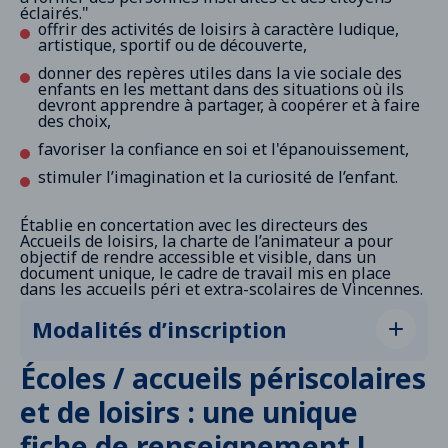
éclairés."
offrir des activités de loisirs à caractère ludique,
artistique, sportif ou de découverte,
donner des repères utiles dans la vie sociale des
enfants en les mettant dans des situations où ils
devront apprendre à partager, à coopérer et à faire
des choix,
favoriser la confiance en soi et l'épanouissement,
stimuler l’imagination et la curiosité de l’enfant.
Établie en concertation avec les directeurs des
Accueils de loisirs, la charte de l’animateur a pour
objectif de rendre accessible et visible, dans un
document unique, le cadre de travail mis en place
dans les accueils péri et extra-scolaires de Vincennes.
Modalités d’inscription
Pour les enfants scolarisés en école publique et
Écoles / accueils périscolaires
déjà inscrits en accueil de loisirs, la ré-
inscription est automatique.
Si votre enfant ne
et de loisirs : une unique
doit fréquenter aucun accueil périscolaire, il est
préférable de le signaler pour procéder à sa
fiche de renseignement !