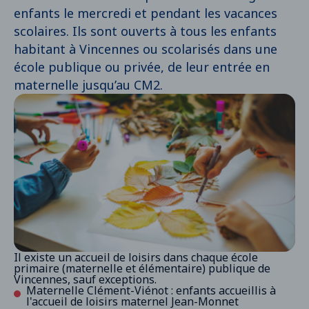
modification de tarif.
enfants le mercredi et pendant les vacances
unique fiche de renseignement !
Vacances scolaires : de 7h30 - 9h, Sortie
Règlement des études
scolaires. Ils sont ouverts à tous les enfants
uniquement : 12h,Entrée ou sortie : 13h - 13h30,
La restauration pendant les vacances scolaires
PDF
- (0.13 Mo)
habitant à Vincennes ou scolarisés dans une
Sortie : 17h - 19h, Un accueil à la demi-journée est
école publique ou privée, de leur entrée en
possible sans modification de tarif.
Règlement de l'accueil périscolaire
maternelle jusqu’au CM2.
PDF
- (0.15 Mo)
Règlement du temps méridien
PDF
- (0.10 Mo)
Synthèse du Projet éducatif territorial de
Vincennes 2024-2027
PDF
- (2.17 Mo)
Il existe un accueil de loisirs dans chaque école
primaire (maternelle et élémentaire) publique de
Vincennes, sauf exceptions.
Maternelle Clément-Viénot : enfants accueillis à
l'accueil de loisirs maternel Jean-Monnet