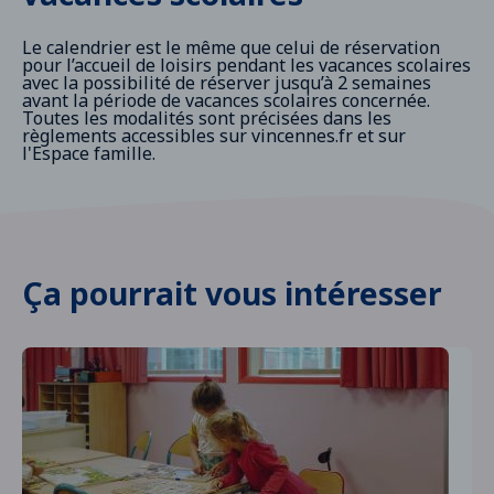
en accueil de loisirs. Vous pouvez prendre
contact avec le service des accueils de loisirs
Le calendrier est le même que celui de réservation
au 01 43 98 65 56.
pour l’accueil de loisirs pendant les vacances scolaires
avec la possibilité de réserver jusqu’à 2 semaines
avant la période de vacances scolaires concernée.
Toutes les modalités sont précisées dans les
règlements accessibles sur vincennes.fr et sur
l'Espace famille.
Ça pourrait vous intéresser