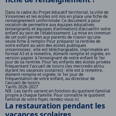
désinscription
via l’Espace famille ,
à l'accueil de l'Hôtel de ville
Dans le cadre du Projet éducatif territorial, la ville de
Vincennes et les écoles ont mis en place une fiche de
Pour une première inscription
des enfants
renseignement uniformisée. Ce document a pour
vincennois fréquentant des écoles privées
vocation de permettre aux équipes éducatives
vincennoises et privées hors Vincennes, et pour
(enseignants et équipes d'animation) d'accueillir votre
les enfants non vincennois scolarisés en école
enfant au sein de l'établissement. La mise en commun
privée à Vincennes, elle s'effectue à l'accueil de
de cet outil permet aux parents de n'avoir qu'une
l'Hôtel de ville, muni de :
seule fiche à remplir. Pour préparer la rentrée de
votre livret de famille,
votre enfant au sein des écoles publiques
vincennoises : elle est téléchargeable, imprimable en
de votre pièce d’identité,
format A3 et à remettre, dûment remplie et signée, en
version papier à l'enseignant de votre enfant le 1er
d'un justificatif de domicile récent,
jour de sa rentrée. Pour les enfants des écoles privées
fréquentant l'accueil de loisirs (les mercredis et/ou
d’un certificat de scolarité
durant les vacances scolaires) : elle est à remettre,
du carnet de santé
dûment remplie et signée, le 1er jour de
fréquentation de votre enfant, au directeur de
Chaque famille doit remplir une fiche sanitaire
l'accueil de loisirs.
et la retourner avant le premier jour d’accueil
Tarifs 2026-2027
au sein de l’accueil périscolaire ou de loisirs ou
NB : Les tarifs varient en fonction du quotient familial
de l’atelier après l’école. Celle-ci doit
propre à chaque famille. Pour connaître le quotient
absolument contenir des informations
familial de votre foyer, rendez-vous
ici
.
actualisées.
La restauration pendant les
Les enfants souffrant de problèmes de santé,
de troubles du comportement ou étant en
vacances scolaires
situation de handicap peuvent être accueillis