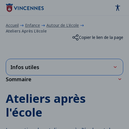
Panneau de gestion des cookies
contenu
pied de page
Accueil
Enfance
Autour de L'école
Ateliers Après L'école
Copier le lien de la page
Infos utiles
Sommaire
Programme des ateliers après école 2026-
2027
Fonctionnement des ateliers
Ateliers après
PDF
- (0.04 Mo)
Les ateliers après l’école sont organisés sur les
l'école
secteurs suivants
Tarifs 2025-2026