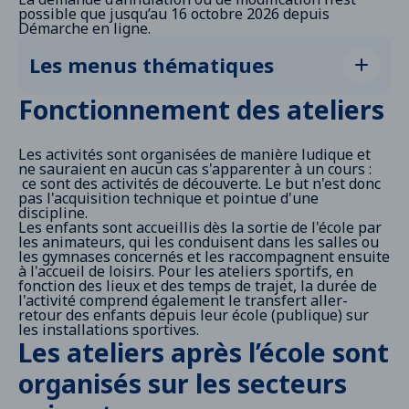
possible que jusqu’au 16 octobre 2026 depuis
Démarche en ligne
.
Les menus thématiques
Menu sciences et culture
Fonctionnement des ateliers
Menu expression manuelle et technique
Menu sports
Les activités sont organisées de manière ludique et
ne sauraient en aucun cas s'apparenter à un cours :
Menu expression corporelle et scénique
ce sont des activités de découverte. Le but n'est donc
pas l'acquisition technique et pointue d'une
L’objectif de chaque atelier est de faire découvrir
discipline.
une activité. Des journées de forum ont lieu à
Les enfants sont accueillis dès la sortie de l'école par
chaque rentrée scolaire pour que les familles
les animateurs, qui les conduisent dans les salles ou
rencontrent les animateurs et découvrent les
les gymnases concernés et les raccompagnent ensuite
ateliers proposés. En 2026, les portes ouvertes
à l'accueil de loisirs. Pour les ateliers sportifs, en
auront lieu les jours suivants :
fonction des lieux et des temps de trajet, la durée de
Mardi 8 septembre 2026
à l’école Simone-Veil
l'activité comprend également le transfert aller-
retour des enfants depuis leur école (publique) sur
Jeudi 10 septembre 2026
à l’école du Sud
les installations sportives.
Les ateliers après l’école sont
Vendredi 11 septembre 2026
à l’école de
l’Ouest élémentaire
organisés sur les secteurs
Lundi 14 septembre 2026
aux écoles de l’Est
élémentaire