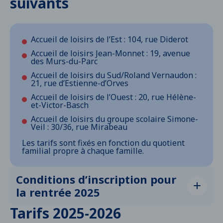
suivants
Mardi 15 septembre 2026
à l’école Jean-
Monnet
Accueil de loisirs de l’Est : 104, rue Diderot
Accueil de loisirs Jean-Monnet : 19, avenue
des Murs-du-Parc
Accueil de loisirs du Sud/Roland Vernaudon :
21, rue d’Estienne-d’Orves
Accueil de loisirs de l’Ouest : 20, rue Hélène-
et-Victor-Basch
Accueil de loisirs du groupe scolaire Simone-
Veil : 30/36, rue Mirabeau
Les tarifs sont fixés en fonction du quotient
familial propre à chaque famille.
Conditions d’inscription pour
la rentrée 2025
Dates d’inscriptions : du 25 août au jeudi 18
Tarifs 2025-2026
septembre