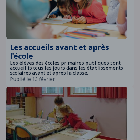
accueils de loisirs pour l’année 2025-2026.
Les familles n’ayant pas obtenu de place seront
Non vincennois
: 310 €
inscrites sur une liste d’attente et contactées si
une place se libère.
Important : aucune priorité n’est donnée aux
premiers préinscrits (tirage au sort). Vous
pouvez donc venir quand vous le pouvez durant
la période d’inscription.
Les accueils avant et après
l'école
Les élèves des écoles primaires publiques sont
accueillis tous les jours dans les établissements
scolaires avant et après la classe.
Publié le 13 février