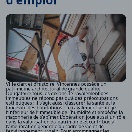
5 rue Eugène-Renaud
Repérage des immeubles
94300
Vincennes
France
Dispense d'obligation
Les démarches
Ville d’art et d’histoire, Vincennes possède un
patrimoine architectural de grande qualité.
Obligatoire tous les dix ans, le ravalement des
immeubles ne répond pas qu’à des préoccupations
esthétiques : il s’agit aussi d’assurer la santé et la
longévité des habitations. Un ravalement protège
l’intérieur de l’immeuble de l’humidité et empêche la
maçonnerie de s’abîmer. L’opération joue aussi un rôle
dans la valorisation du patrimoine et contribue à
l’amélioration générale du cadre de vie et de
l’environnement urbain. Pour accompagner les