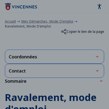
Panneau de gestion des cookies
contenu
pied de page
Accueil
Mes Démarches, Mode D'emploi
Ravalement, Mode D'emploi
Copier le lien de la page
Coordonnées
Horaires
Contact
Direction générale des services techniques - du
lundi au vendredi de 8h30 à 12h30 et de 13h30 à
Sommaire
Tél. : 01 43 98 69 91
18h (17h le vendredi)
Ravalement : les obligations
Ravalement, mode
Adresse
Obligation de ravalement
Centre administratif
d'emploi