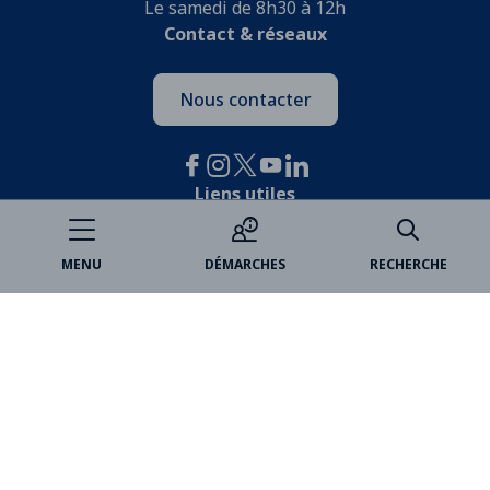
Le samedi de 8h30 à 12h
Contact & réseaux
Nous contacter
Liens utiles
Je participe
MENU
DÉMARCHES
RECHERCHE
Open data
Espace famille
Billetterie
Médiathèques
Marchés publics
VincennesAnnonces
Partenaires