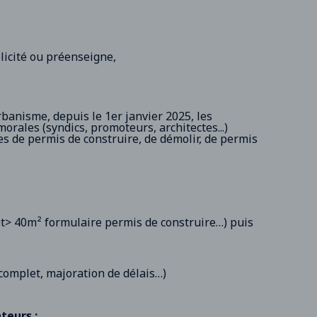
licité ou préenseigne,
rbanisme, depuis le 1er janvier 2025, les
ales (syndics, promoteurs, architectes...)
es de permis de construire, de démolir, de permis
ojet> 40m² formulaire permis de construire…) puis
ncomplet, majoration de délais…)
teurs :