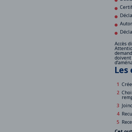
Certi
Décla
Autor
Décla
Accès d
Attenti
demande
doivent
d’aména
Les 
Crée
Choi
remp
Join
Recu
Rece
Cet out