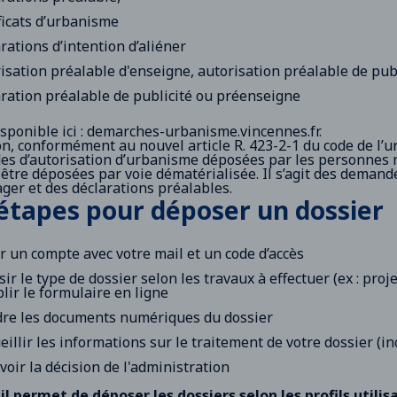
ficats d’urbanisme
rations d’intention d’aliéner
isation préalable d'enseigne, autorisation préalable de pub
ration préalable de publicité ou préenseigne
isponible
ici : demarches-urbanisme.vincennes.fr
.
on, conformément au nouvel article R. 423-2-1 du code de l’u
s d’autorisation d’urbanisme déposées par les personnes mor
 être déposées par voie dématérialisée. Il s’agit des demand
ger et des déclarations préalables.
étapes pour déposer un dossier
r un compte avec votre mail et un code d’accès
sir le type de dossier selon les travaux à effectuer (ex : pr
lir le formulaire en ligne
dre les documents numériques du dossier
eillir les informations sur le traitement de votre dossier (i
voir la décision de l'administration
il permet de déposer les dossiers selon les profils utilisa