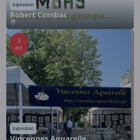
Exposition
Robert Combas
3
oct
Exposition
Vincennes Aquarelle