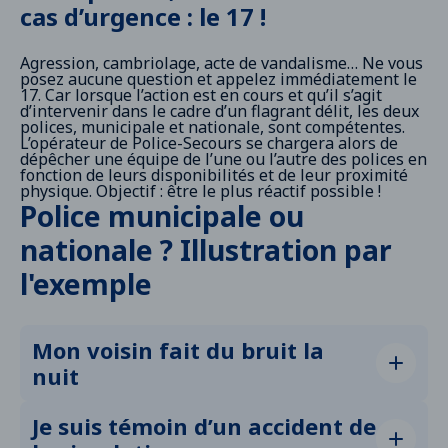
cas d’urgence : le 17 !
Agression, cambriolage, acte de vandalisme… Ne vous
posez aucune question et appelez immédiatement le
17. Car lorsque l’action est en cours et qu’il s’agit
d’intervenir dans le cadre d’un flagrant délit, les deux
polices, municipale et nationale, sont compétentes.
L’opérateur de Police-Secours se chargera alors de
dépêcher une équipe de l’une ou l’autre des polices en
fonction de leurs disponibilités et de leur proximité
physique. Objectif : être le plus réactif possible !
Police municipale ou
nationale ? Illustration par
l'exemple
Mon voisin fait du bruit la
nuit
S’il est moins de 22 h, la Police municipale et la
Je suis témoin d’un accident de
Police nationale sont tout aussi compétentes pour
constater l’infraction. Après 22h en période