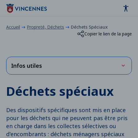
Panneau de gestion des cookies
contenu
pied de page
Accueil
Propreté, Déchets
Déchets Spéciaux
Copier le lien de la page
Infos utiles
Planning de collecte des déchets Vincennes
Déchets spéciaux
2025.pdf
PDF
- (6.29 Mo)
Des dispositifs spécifiques sont mis en place
pour les déchets qui ne peuvent pas être pris
en charge dans les collectes sélectives ou
d'encombrants : déchets ménagers spéciaux