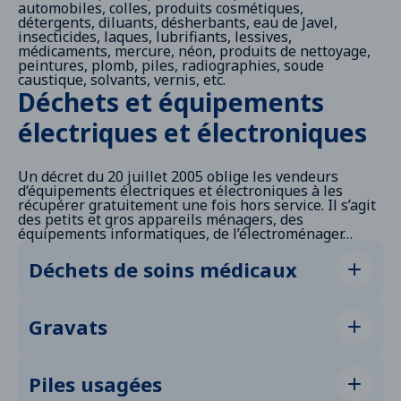
automobiles, colles, produits cosmétiques,
détergents, diluants, désherbants, eau de Javel,
insecticides, laques, lubrifiants, lessives,
médicaments, mercure, néon, produits de nettoyage,
peintures, plomb, piles, radiographies, soude
caustique, solvants, vernis, etc.
Déchets et équipements
électriques et électroniques
Un décret du 20 juillet 2005 oblige les vendeurs
d’équipements électriques et électroniques à les
récupérer gratuitement une fois hors service. Il s’agit
des petits et gros appareils ménagers, des
équipements informatiques, de l’électroménager…
Déchets de soins médicaux
Adoptez les bons gestes :
Stockez vos aiguilles et seringues dans la "boîte
Gravats
à aiguilles" fournie gratuitement en pharmacie ,
si vous êtes un patient en auto-traitement.
Les gravats et les pots de peinture ne doivent pas
Une fois pleine , rapportez-la dans une des
être déposés au titre des encombrants dans la rue.
Piles usagées
pharmacies référencées comme point de
Vous devez les apporter :