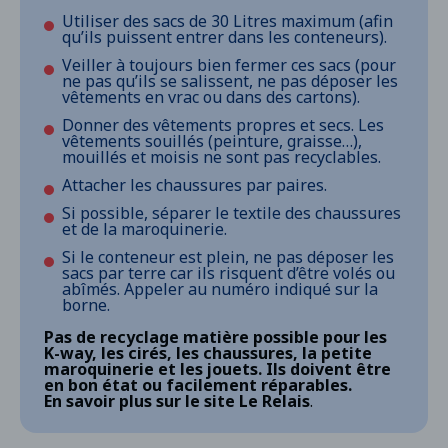
du Maréchal-Maunoury
à l'angle des rues de Strasbourg/Charles
Utiliser des sacs de 30 Litres maximum (afin
Pathé (sur le terre-plein)
qu’ils puissent entrer dans les conteneurs).
Espace Pierre-et-Régine-Souweine
- 70, rue
de Fontenay
à l’angle de la rue Diderot et de la rue
Veiller à toujours bien fermer ces sacs (pour
Georges-Lamouret
ne pas qu’ils se salissent, ne pas déposer les
Médiathèque Cœur de ville
- 98, rue de
vêtements en vrac ou dans des cartons).
Fontenay
à l’angle de la rue Félix-Faure et de l’allée
Charles-Deloncle
Donner des vêtements propres et secs. Les
Espace Sorano
- 16, rue Charles Pathé
vêtements souillés (peinture, graisse…),
à l'angle de la rue Antoine Quinson et de
mouillés et moisis ne sont pas recyclables.
l'avenue de Paris (devant le 128 avenue de
Paris)
Attacher les chaussures par paires.
Si possible, séparer le textile des chaussures
et de la maroquinerie.
Si le conteneur est plein, ne pas déposer les
sacs par terre car ils risquent d’être volés ou
abîmés. Appeler au numéro indiqué sur la
borne.
Pas de recyclage matière possible pour les
K-way, les cirés, les chaussures, la petite
maroquinerie et les jouets. Ils doivent être
en bon état ou facilement réparables.
En savoir plus sur le site Le
Relais
.