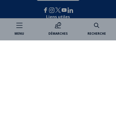
Liens utiles
Je participe
MENU
DÉMARCHES
RECHERCHE
Open data
Espace famille
Billetterie
Médiathèques
Marchés publics
VincennesAnnonces
Partenaires
Paris Est Marne&Bois
Office de tourisme
Château de Vincennes