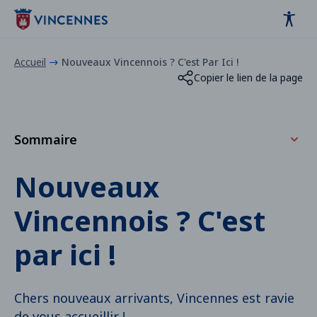
Panneau de gestion des cookies
contenu
pied de page
Accueil
Nouveaux Vincennois ? C'est Par Ici !
Copier le lien de la page
Sommaire
Les procédures
Nouveaux
Vous êtes nouveau dans la ville ?
Vincennois ? C'est
par ici !
Chers nouveaux arrivants, Vincennes est ravie
de vous accueillir !