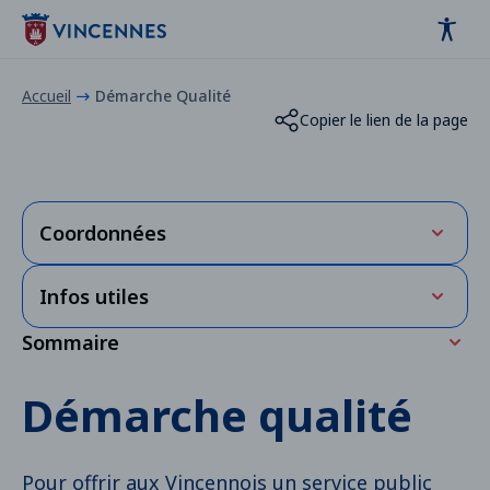
Panneau de gestion des cookies
contenu
pied de page
Accueil
Démarche Qualité
Copier le lien de la page
Coordonnées
Horaires
Infos utiles
Horaires & coordonnées :
consultez la page
Contact
Sommaire
Vincennes politique qualité
PDF
- (0.84 Mo)
La politique qualité de la ville de Vincennes
Démarche qualité
Synthèse du bilan Qualité 2025
Pour offrir aux Vincennois un service public
Vous souhaitez nous donner votre avis sur le