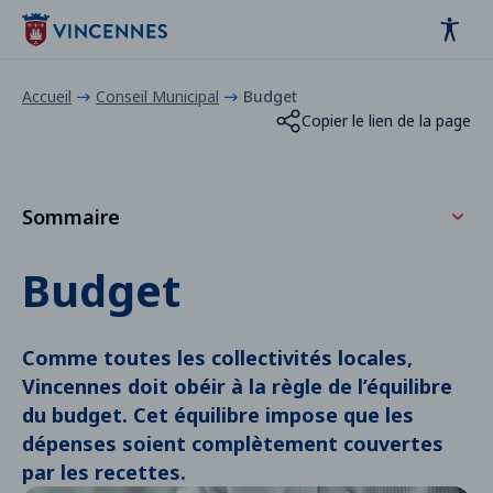
Panneau de gestion des cookies
contenu
pied de page
Accueil
Conseil Municipal
Budget
Copier le lien de la page
Sommaire
Comment fonctionne le budget de la commune ?
Budget
2026
Comme toutes les collectivités locales,
2025
Vincennes doit obéir à la règle de l’équilibre
2024
du budget. Cet équilibre impose que les
dépenses soient complètement couvertes
2023
par les recettes.
2022