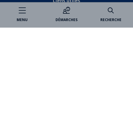
Liens utiles
Je participe
MENU
DÉMARCHES
RECHERCHE
Open data
Espace famille
Billetterie
Médiathèques
Marchés publics
VincennesAnnonces
Partenaires
Paris Est Marne&Bois
Office de tourisme
Château de Vincennes
Métropole du Grand Paris