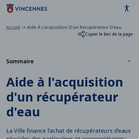
Panneau de gestion des cookies
contenu
pied de page
Accueil
Aide À L'acquisition D'un Récupérateur D'eau
Copier le lien de la page
Sommaire
Qui est concerné ?
Aide à l'acquisition
Quel récupérateur pour vous ?
d'un récupérateur
d'eau
La Ville finance l’achat de récupérateurs d’eaux
pluviales des particuliers et copropriétaires :