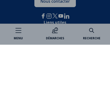
Nous contacter
Liens utiles
Je participe
MENU
DÉMARCHES
RECHERCHE
Open data
Espace famille
Billetterie
Médiathèques
Marchés publics
VincennesAnnonces
Partenaires
Paris Est Marne&Bois
Office de tourisme