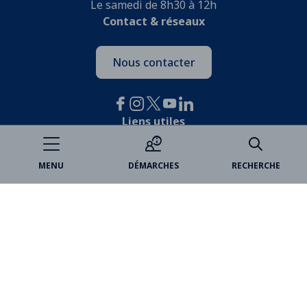
Le samedi de 8h30 à 12h
Contact & réseaux
Nous contacter
Liens utiles
Je participe
MENU
DÉMARCHES
RECHERCHE
Open data
Espace famille
Billetterie
Médiathèques
Marchés publics
VincennesAnnonces
Partenaires