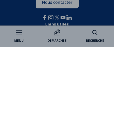
Nous contacter
Liens utiles
Je participe
MENU
DÉMARCHES
RECHERCHE
Open data
Espace famille
Billetterie
Médiathèques
Marchés publics
VincennesAnnonces
Partenaires
Paris Est Marne&Bois
Office de tourisme